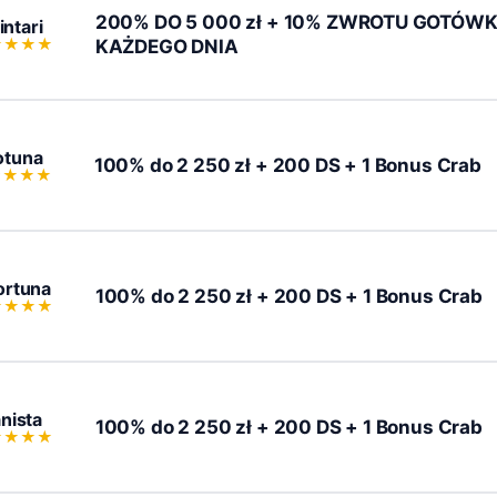
200% DO 5 000 zł + 10% ZWROTU GOTÓWK
ntari
★
★
★
★
KAŻDEGO DNIA
otuna
100% do 2 250 zł + 200 DS + 1 Bonus Crab
★
★
★
★
ortuna
100% do 2 250 zł + 200 DS + 1 Bonus Crab
★
★
★
★
nista
100% do 2 250 zł + 200 DS + 1 Bonus Crab
★
★
★
★