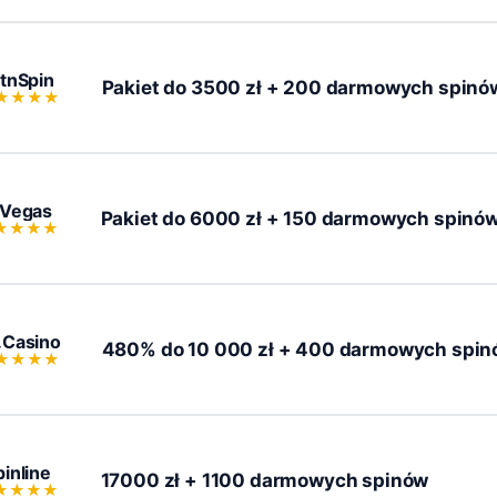
itnSpin
Pakiet do 3500 zł + 200 darmowych spinó
★
★
★
★
.Vegas
Pakiet do 6000 zł + 150 darmowych spinó
★
★
★
★
.Casino
480% do 10 000 zł + 400 darmowych spi
★
★
★
★
pinline
17000 zł + 1100 darmowych spinów
★
★
★
★