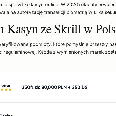
ie specyfikę kasyn online. W 2026 roku obserwujemy 
ala na autoryzację transakcji biometrią w kilka seku
 Kasyn ze Skrill w Pol
weryfikowane podmioty, które pomyślnie przeszły n
ości regulaminowej. Każda z wymienionych marek zos
lioner
350% do 80,000 PLN + 350 DS
★
★
★
★