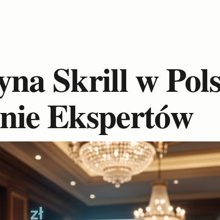
na Skrill w Pols
inie Ekspertów