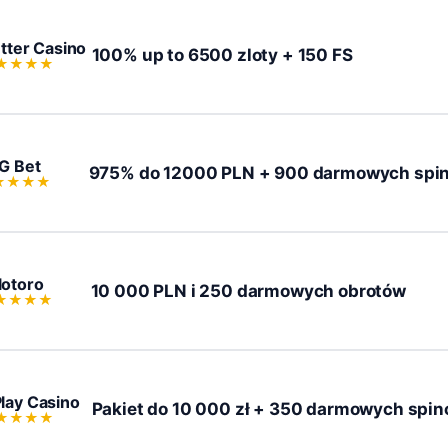
tter Casino
100% up to 6500 zloty + 150 FS
★
★
★
★
G Bet
975% do 12000 PLN + 900 darmowych spi
★
★
★
★
lotoro
10 000 PLN i 250 darmowych obrotów
★
★
★
★
Play Casino
Pakiet do 10 000 zł + 350 darmowych spi
★
★
★
★