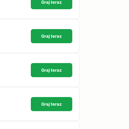
Graj teraz
Graj teraz
Graj teraz
Graj teraz