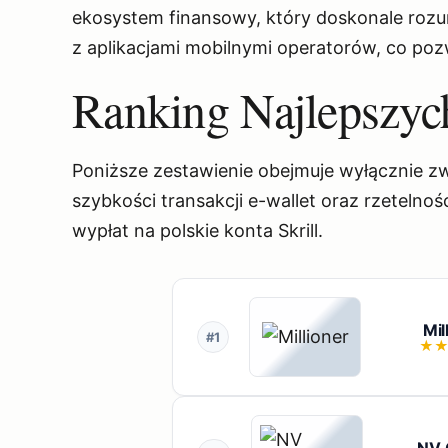
ekosystem finansowy, który doskonale rozum
z aplikacjami mobilnymi operatorów, co pozw
Ranking Najlepszych
Poniższe zestawienie obejmuje wyłącznie z
szybkości transakcji e-wallet oraz rzeteln
wypłat na polskie konta Skrill.
Mil
#1
★