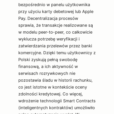
bezpośrednio w panelu użytkownika
przy użyciu karty debetowej lub Apple
Pay. Decentralizacja procesów
sprawia, że transakcje realizowane są
w modelu peer-to-peer, co całkowicie
wyklucza potrzebę weryfikacji i
zatwierdzania przelewów przez banki
komercyjne. Dzięki temu użytkownicy z
Polski zyskują pełną swobodę
finansową, a ich aktywność w
serwisach rozrywkowych nie
pozostawia śladu w historii rachunku,
co jest istotne w kontekście oceny
zdolności kredytowej. Co więcej,
wdrożenie technologii Smart Contracts
(inteligentnych kontraktów) umożliwiło