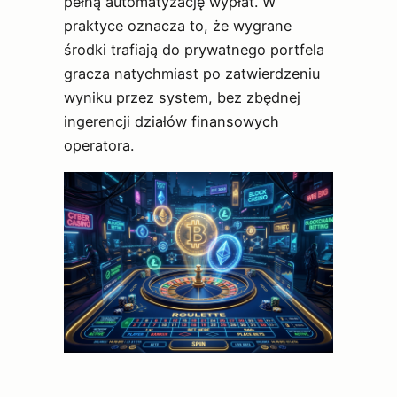
pełną automatyzację wypłat. W
praktyce oznacza to, że wygrane
środki trafiają do prywatnego portfela
gracza natychmiast po zatwierdzeniu
wyniku przez system, bez zbędnej
ingerencji działów finansowych
operatora.