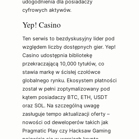
udogodnienia dla posiadaczy
cyfrowych aktywów.
Yep! Casino
Ten serwis to bezdyskusyjny lider pod
względem liczby dostępnych gier. Yep!
Casino udostępnia bibliotekę
przekraczającą 10,000 tytułów, co
stawia markę w ścisłej czołówce
globalnego rynku. Ekosystem płatności
został w pełni zoptymalizowany pod
kątem posiadaczy BTC, ETH, USDT
oraz SOL. Na szczególną uwagę
zasługuje tempo aktualizacji oferty –
nowości od deweloperów takich jak
Pragmatic Play czy Hacksaw Gaming
pojawiają się w wersjach krypto