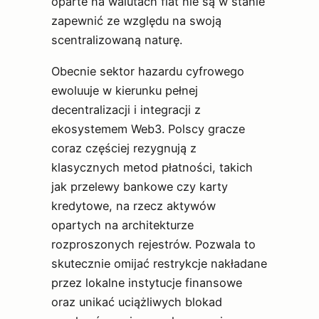
oparte na walutach fiat nie są w stanie
zapewnić ze względu na swoją
scentralizowaną naturę.
Obecnie sektor hazardu cyfrowego
ewoluuje w kierunku pełnej
decentralizacji i integracji z
ekosystemem Web3. Polscy gracze
coraz częściej rezygnują z
klasycznych metod płatności, takich
jak przelewy bankowe czy karty
kredytowe, na rzecz aktywów
opartych na architekturze
rozproszonych rejestrów. Pozwala to
skutecznie omijać restrykcje nakładane
przez lokalne instytucje finansowe
oraz unikać uciążliwych blokad