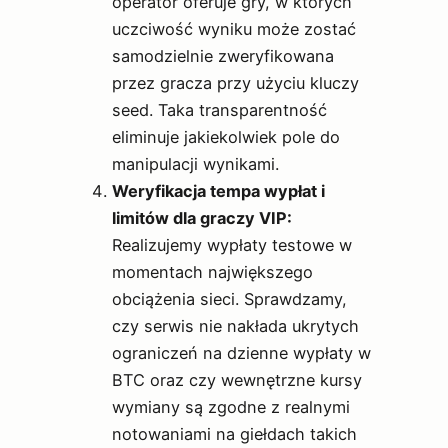
operator oferuje gry, w których
uczciwość wyniku może zostać
samodzielnie zweryfikowana
przez gracza przy użyciu kluczy
seed. Taka transparentność
eliminuje jakiekolwiek pole do
manipulacji wynikami.
Weryfikacja tempa wypłat i
limitów dla graczy VIP:
Realizujemy wypłaty testowe w
momentach największego
obciążenia sieci. Sprawdzamy,
czy serwis nie nakłada ukrytych
ograniczeń na dzienne wypłaty w
BTC oraz czy wewnętrzne kursy
wymiany są zgodne z realnymi
notowaniami na giełdach takich