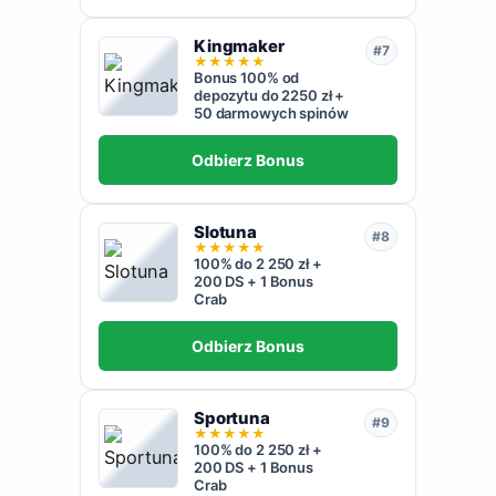
Kingmaker
#7
★
★
★
★
★
Bonus 100% od
depozytu do 2250 zł +
50 darmowych spinów
Odbierz Bonus
Slotuna
#8
★
★
★
★
★
100% do 2 250 zł +
200 DS + 1 Bonus
Crab
Odbierz Bonus
Sportuna
#9
★
★
★
★
★
100% do 2 250 zł +
200 DS + 1 Bonus
Crab