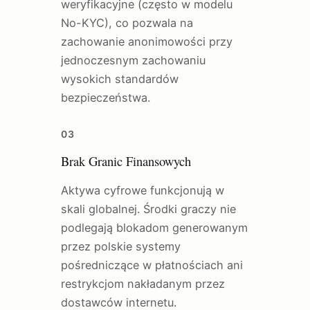
weryfikacyjne (często w modelu
No-KYC), co pozwala na
zachowanie anonimowości przy
jednoczesnym zachowaniu
wysokich standardów
bezpieczeństwa.
03
Brak Granic Finansowych
Aktywa cyfrowe funkcjonują w
skali globalnej. Środki graczy nie
podlegają blokadom generowanym
przez polskie systemy
pośredniczące w płatnościach ani
restrykcjom nakładanym przez
dostawców internetu.