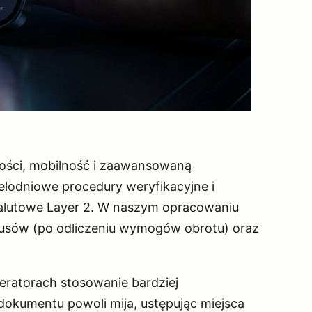
ności, mobilność i zaawansowaną
ielodniowe procedury weryfikacyjne i
alutowe Layer 2. W naszym opracowaniu
onusów (po odliczeniu wymogów obrotu) oraz
eratorach stosowanie bardziej
dokumentu powoli mija, ustępując miejsca