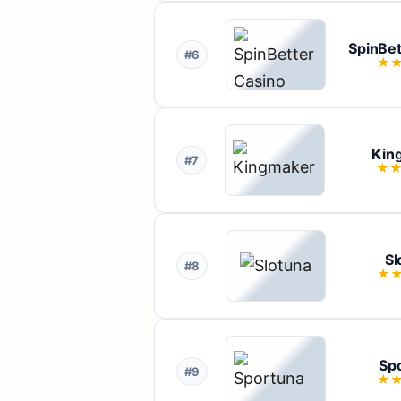
SpinBet
#6
★
Kin
#7
★
Sl
#8
★
Sp
#9
★