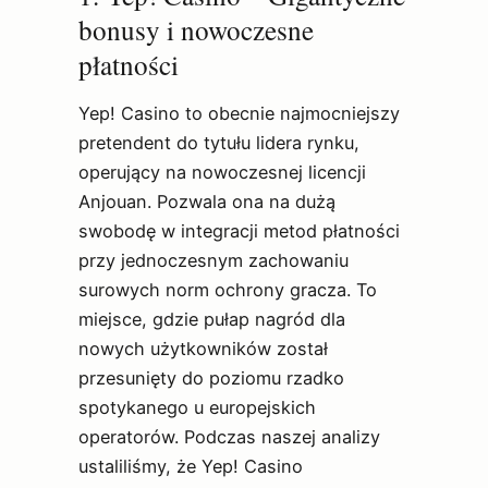
bonusy i nowoczesne
płatności
Yep! Casino to obecnie najmocniejszy
pretendent do tytułu lidera rynku,
operujący na nowoczesnej licencji
Anjouan. Pozwala ona na dużą
swobodę w integracji metod płatności
przy jednoczesnym zachowaniu
surowych norm ochrony gracza. To
miejsce, gdzie pułap nagród dla
nowych użytkowników został
przesunięty do poziomu rzadko
spotykanego u europejskich
operatorów. Podczas naszej analizy
ustaliliśmy, że Yep! Casino