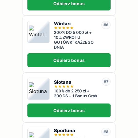
Odbierz bonus
Wintari
#6
★
★
★
★
★
200% DO 5 000 zł +
10% ZWROTU
GOTÓWKI KAŻDEGO
DNIA
Odbierz bonus
Slotuna
#7
★
★
★
★
★
100% do 2 250 zł +
200 DS + 1 Bonus Crab
Odbierz bonus
Sportuna
#8
★
★
★
★
★