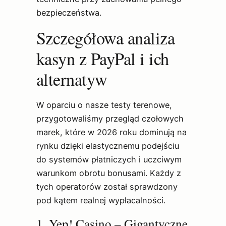
bezpieczeństwa.
Szczegółowa analiza
kasyn z PayPal i ich
alternatyw
W oparciu o nasze testy terenowe,
przygotowaliśmy przegląd czołowych
marek, które w 2026 roku dominują na
rynku dzięki elastycznemu podejściu
do systemów płatniczych i uczciwym
warunkom obrotu bonusami. Każdy z
tych operatorów został sprawdzony
pod kątem realnej wypłacalności.
1. Yep! Casino – Gigantyczne