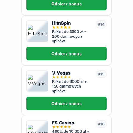
Odbierz bonus
HitnSpin
#14
★
★
★
★
★
Pakiet do 3500 zł +
200 darmowych
spinów
Odbierz bonus
V.Vegas
#15
★
★
★
★
★
Pakiet do 6000 zł +
150 darmowych
spinów
Odbierz bonus
FS.Casino
#16
★
★
★
★
★
480% do 10 000 zł +