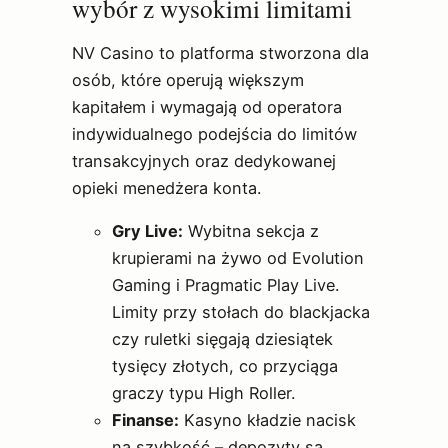
wybór z wysokimi limitami
NV Casino to platforma stworzona dla
osób, które operują większym
kapitałem i wymagają od operatora
indywidualnego podejścia do limitów
transakcyjnych oraz dedykowanej
opieki menedżera konta.
Gry Live:
Wybitna sekcja z
krupierami na żywo od Evolution
Gaming i Pragmatic Play Live.
Limity przy stołach do blackjacka
czy ruletki sięgają dziesiątek
tysięcy złotych, co przyciąga
graczy typu High Roller.
Finanse:
Kasyno kładzie nacisk
na szybkość – depozyty są