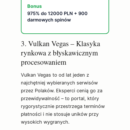
Bonus
975% do 12000 PLN + 900
darmowych spinów
3. Vulkan Vegas – Klasyka
rynkowa z błyskawicznym
procesowaniem
Vulkan Vegas to od lat jeden z
najchętniej wybieranych serwisów
przez Polaków. Eksperci cenią go za
przewidywalność – to portal, który
rygorystycznie przestrzega terminów
płatności i nie stosuje uników przy
wysokich wygranych.