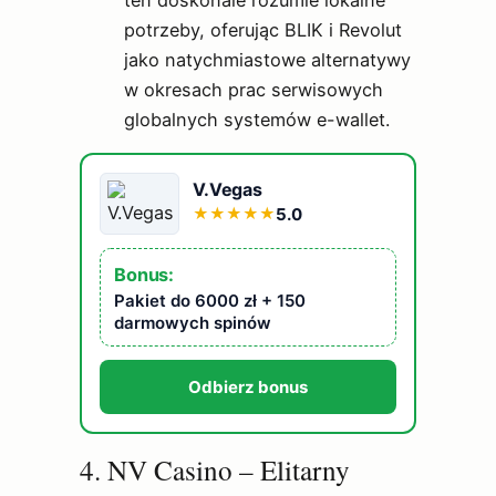
potrzeby, oferując BLIK i Revolut
jako natychmiastowe alternatywy
w okresach prac serwisowych
globalnych systemów e-wallet.
V.Vegas
5.0
★
★
★
★
★
Bonus:
Pakiet do 6000 zł + 150
darmowych spinów
Odbierz bonus
4. NV Casino – Elitarny