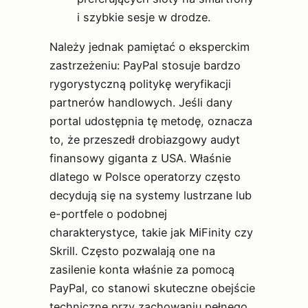
i szybkie sesje w drodze.
Należy jednak pamiętać o eksperckim
zastrzeżeniu: PayPal stosuje bardzo
rygorystyczną politykę weryfikacji
partnerów handlowych. Jeśli dany
portal udostępnia tę metodę, oznacza
to, że przeszedł drobiazgowy audyt
finansowy giganta z USA. Właśnie
dlatego w Polsce operatorzy często
decydują się na systemy lustrzane lub
e-portfele o podobnej
charakterystyce, takie jak MiFinity czy
Skrill. Często pozwalają one na
zasilenie konta właśnie za pomocą
PayPal, co stanowi skuteczne obejście
techniczne przy zachowaniu pełnego