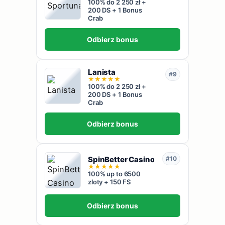
100% do 2 250 zł +
200 DS + 1 Bonus
Crab
Odbierz bonus
Lanista
#9
★
★
★
★
★
100% do 2 250 zł +
200 DS + 1 Bonus
Crab
Odbierz bonus
SpinBetter Casino
#10
★
★
★
★
★
100% up to 6500
zloty + 150 FS
Odbierz bonus