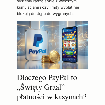
systemy radzą sobie z większymi
kumulacjami i czy limity wypłat nie
blokują dostępu do wygranych.
Dlaczego PayPal to
„Święty Graal”
płatności w kasynach?