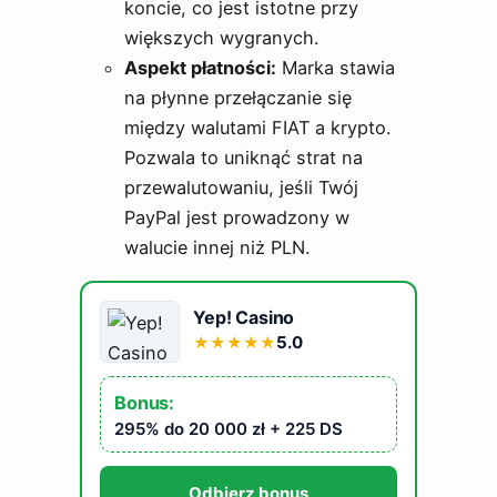
koncie, co jest istotne przy
większych wygranych.
Aspekt płatności:
Marka stawia
na płynne przełączanie się
między walutami FIAT a krypto.
Pozwala to uniknąć strat na
przewalutowaniu, jeśli Twój
PayPal jest prowadzony w
walucie innej niż PLN.
Yep! Casino
5.0
★
★
★
★
★
Bonus:
295% do 20 000 zł + 225 DS
Odbierz bonus