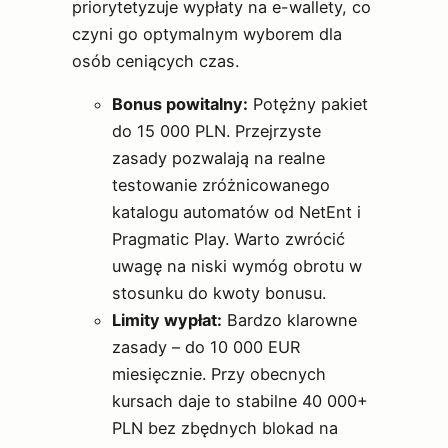
priorytetyzuje wypłaty na e-wallety, co
czyni go optymalnym wyborem dla
osób ceniących czas.
Bonus powitalny:
Potężny pakiet
do 15 000 PLN. Przejrzyste
zasady pozwalają na realne
testowanie zróżnicowanego
katalogu automatów od NetEnt i
Pragmatic Play. Warto zwrócić
uwagę na niski wymóg obrotu w
stosunku do kwoty bonusu.
Limity wypłat:
Bardzo klarowne
zasady – do 10 000 EUR
miesięcznie. Przy obecnych
kursach daje to stabilne 40 000+
PLN bez zbędnych blokad na